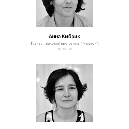
Анна Кибрик
Тренер языковой программы "Макатон",
психолог