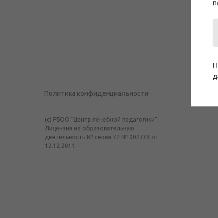
п
Н
д
Политика конфиденциальности
(c) РБОО "Центр лечебной педагогики"
Лицензия на образовательную
деятельность № серия 77 № 002733 от
12.12.2011