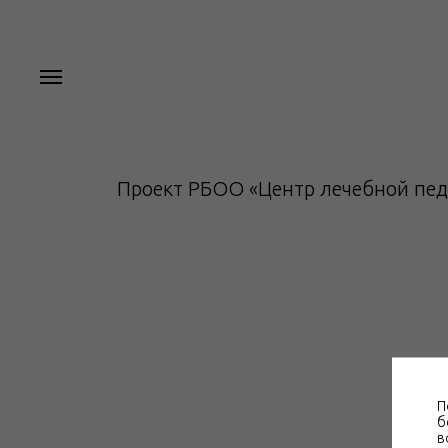
Проект РБОО «Центр лечебной пед
П
б
в