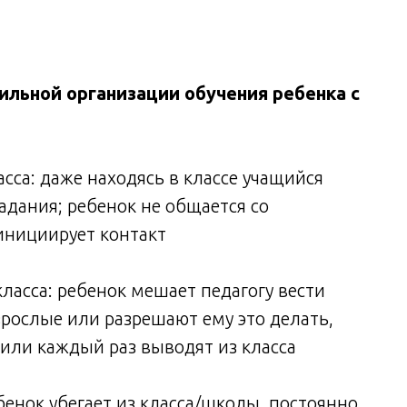
льной организации обучения ребенка с
сса: даже находясь в классе учащийся
дания; ребенок не общается со
 инициирует контакт
класса: ребенок мешает педагогу вести
 взрослые или разрешают ему это делать,
или каждый раз выводят из класса
бенок убегает из класса/школы, постоянно