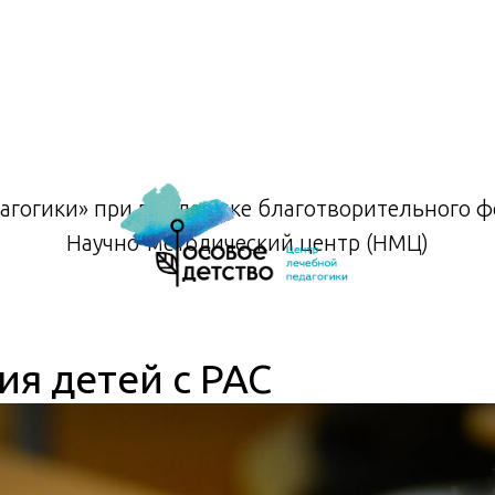
агогики» при поддержке благотворительного фо
Научно-методический центр (НМЦ)
ия детей с РАС