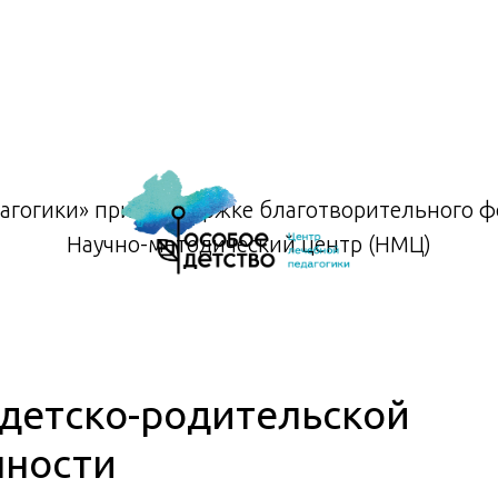
агогики» при поддержке благотворительного фо
Научно-методический центр (НМЦ)
детско-родительской
нности