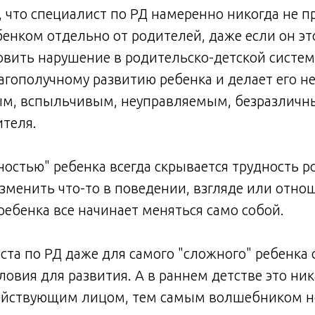
 что специалист по РД намеренно никогда не п
бенком отдельно от родителей, даже если он это
новить нарушение в родительско-детской систем
агополучному развитию ребенка и делает его н
м, вспыльчивым, неуправляемым, безразличн
теля.
ностью" ребенка всегда скрывается трудность ро
изменить что-то в поведении, взгляде или отно
 ребенка все начинает меняться само собой.
ста по РД даже для самого "сложного" ребенка 
овия для развития. А в раннем детстве это ни
ействующим лицом, тем самым волшебником не