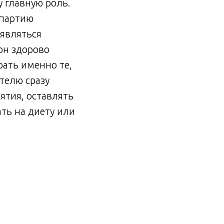
у главную роль.
 партию
оявляться
он здорово
ать именно те,
телю сразу
ятия, оставлять
ать на диету или