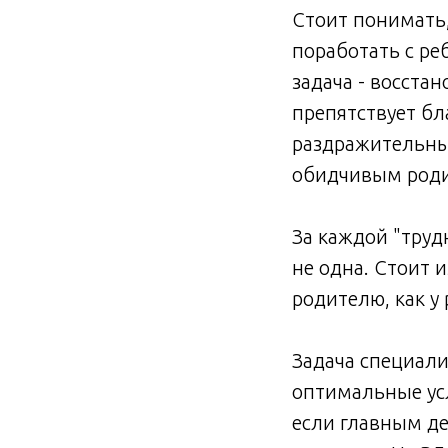
Стоит понимать,
поработать с ре
задача - восста
препятствует бл
раздражительны
обидчивым роди
За каждой "труд
не одна. Стоит 
родителю, как у
Задача специали
оптимальные усл
если главным д