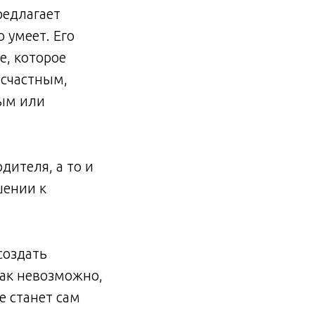
редлагает
 умеет. Его
е, которое
есчастным,
ым или
дителя, а то и
шении к
создать
как невозможно,
 станет сам