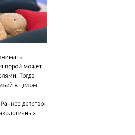
ринимать
ая порой может
елями. Тогда
емьей в целом.
Раннее детство»
 экологичных