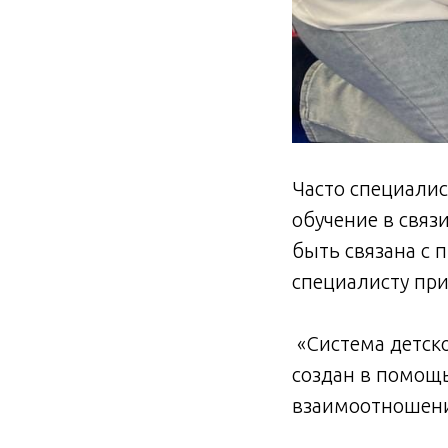
Часто специалис
обучение в связ
быть связана с 
специалисту при
«Система детско
создан в помощ
взаимоотношени