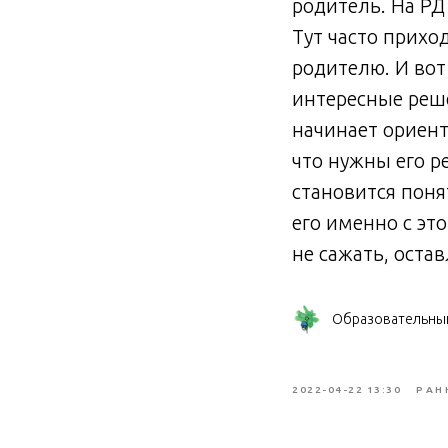
родитель. На РД
Тут часто прихо
родителю. И вот
интересные реше
начинает ориент
что нужны его р
становится поня
его именно с эт
не сажать, остав
Образовательны
2022-04-22 13:30
РАН