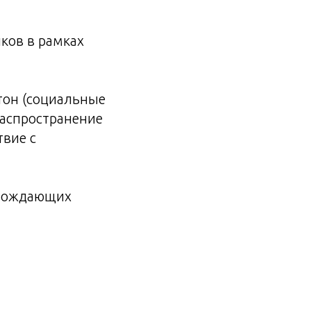
ков в рамках
тон (социальные
распространение
твие с
овождающих