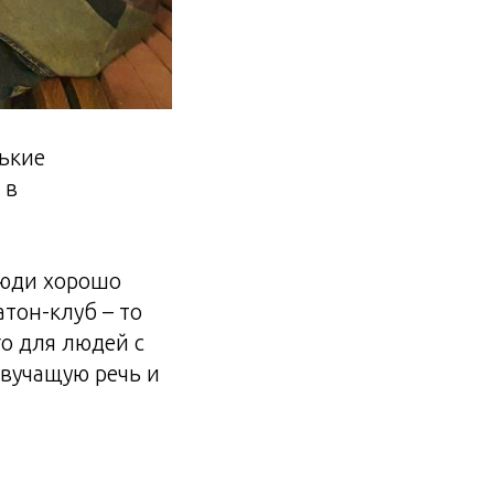
нькие
 в
Люди хорошо
тон-клуб – то
го для людей с
вучащую речь и