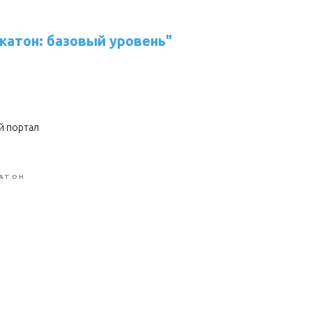
катон: базовый уровень"
й портал
АТОН