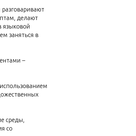
 разговаривают
ептам, делают
в языковой
ем заняться в
дентами –
с использованием
удожественных
е среды,
я со