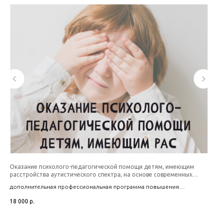
Оказание психолого-педагогической помощи детям, имеющим
По
расстройства аутистического спектра, на основе современных
Он
подходов и новых технологий
дополнительная профессиональная программа повышения
3 2
квалификации
18 000
р.