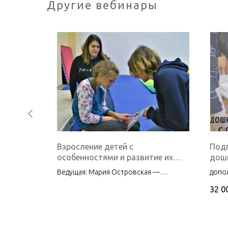
Другие вебинары
ладшего
Взросление детей с
Подг
чем
особенностями и развитие их
дошк
осознанности в области пола
дете
арова –
Ведущая: Мария Островская —
допо
рису
ерт Центра
президент Спб БОО «Перспективы»,
прог
32 0
ое
клинический психолог.