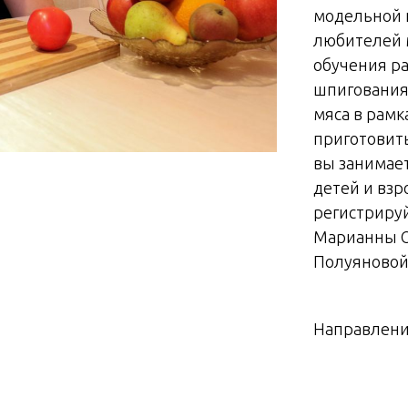
модельной 
любителей м
обучения ра
шпигования,
мяса в рам
приготовить
вы занимае
детей и взр
регистриру
Марианны О
Полуяновой
Направлени