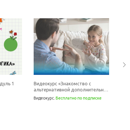
дуль 1
Видеокурс «Знакомство с
Осн
альтернативной дополнительной
спо
коммуникацией (АДК)»
вто
Видеокурс.
Бесплатно по подписке
Веду
нар
физи
мно
реаб
Тех
«Цен
реа