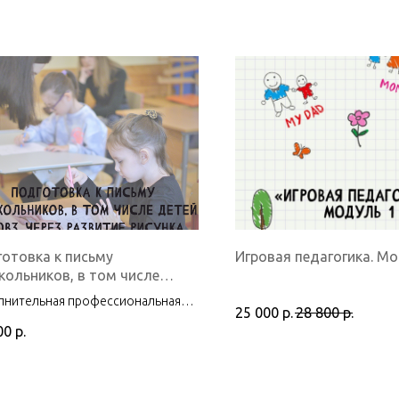
отовка к письму
Игровая педагогика. Мо
ольников, в том числе
й с ОВЗ, через развитие
лнительная профессиональная
нка
25 000
р.
28 800
р.
рамма повышения квалификации
00
р.