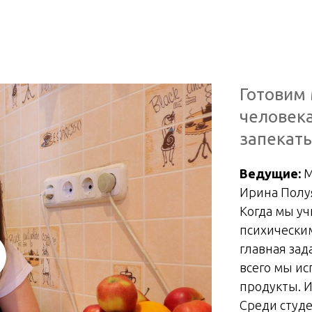
Готовим 
человека
запекать
Ведущие:
М
Ирина Полуя
Когда мы уч
психически
главная зад
всего мы ис
продукты. И
Среди студ