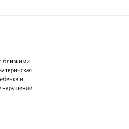
с близкими
материнская
ебенка и
ду нарушений