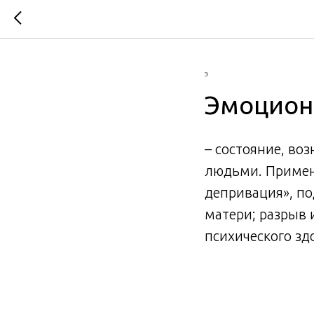
Э
Эмоцион
– состояние, в
людьми. Примен
депривация», по
матери; разрыв 
психического зд