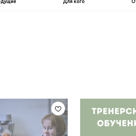
едущие
Для кого
О